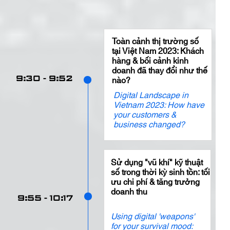
Toàn cảnh thị trường số
tại Việt Nam 2023: Khách
hàng & bối cảnh kinh
doanh đã thay đổi như thế
9:30 - 9:52
nào?
Digital Landscape in
Vietnam 2023: How have
your customers &
business changed?
Sử dụng "vũ khí" kỹ thuật
số trong thời kỳ sinh tồn: tối
ưu chi phí & tăng trưởng
doanh thu
9:55 - 10:17
Using digital 'weapons'
for your survival mood: