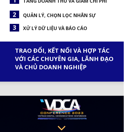
1
TĂNG DOANH THU VÀ GIẢM CHI PHÍ
2
QUẢN LÝ, CHỌN LỌC NHÂN SỰ
3
XỬ LÝ DỮ LIỆU VÀ BÁO CÁO
TRAO ĐỔI, KẾT NỐI VÀ HỢP TÁC
VỚI CÁC CHUYÊN GIA, LÃNH ĐẠO
VÀ CHỦ DOANH NGHIỆP