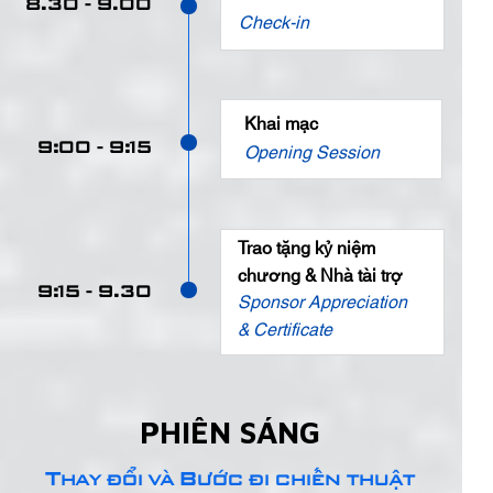
8.30 - 9.00
Check-in
Khai mạc
9:00 - 9:15
Opening Session
Trao tặng kỷ niệm
chương & Nhà tài trợ
9:15 - 9.30
Sponsor Appreciation
& Certificate
PHIÊN SÁNG
Thay đổi và Bước đi chiến thuật