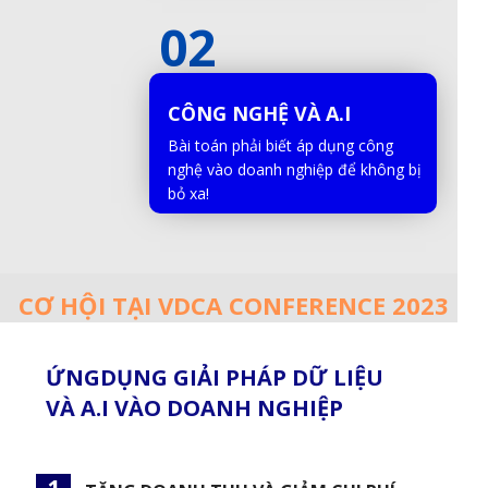
02
CÔNG NGHỆ VÀ A.I
Bài toán phải biết áp dụng công
nghệ vào doanh nghiệp để không bị
bỏ xa!
CƠ HỘI TẠI VDCA CONFERENCE 2023
ỨNGDỤNG GIẢI PHÁP DỮ LIỆU
VÀ A.I VÀO DOANH NGHIỆP