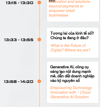
nhỏ
Innovation and solutions
13:15 - 13:30
beyond payments to
empower small
businesses
Tương lai của kinh tế số?
Chúng ta đang ở đâu?
13:33 - 13:55
What is the Future of
Digital? Where we are?
Generative AI, công cụ
sáng tạo nội dung mạnh
mẽ, dẫn dắt doanh nghiệp
vào kỷ nguyên số
13:58 - 14:20
Empowering Technology
Innovation with ​ - Cloud
Generative AI Solution