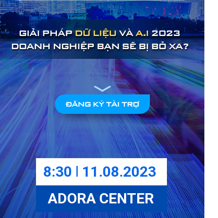
GIẢI PHÁP
DỮ LIỆU
VÀ
A.I
2023
DOANH NGHIỆP BẠN SẼ BỊ BỎ XA?
ĐĂNG KÝ TÀI TRỢ
8:30
l
11.08.2023
ADORA CENTER