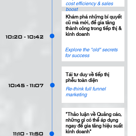
cost efficiency & sales
boost
Khám phá những bí quyết
cũ mà mới, để gia tăng
thành công trong tiếp thị &
kinh doanh
10:20 - 10:42
Explore the "old" secrets
for success
Tái tư duy về tiếp thị
phễu toàn diện
10:45 - 11:07
Re-think full funnel
marketing
"Thảo luận về Quảng cáo,
những gì có thể áp dụng
ngay để gia tăng hiệu suất
kinh doanh"
11:10 - 11:50