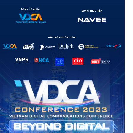
ĐƠN VỊ TỔ CHỨC
ĐƠN VỊ THỰC HIỆN
BẢO TRỢ TRUYỀN THÔNG