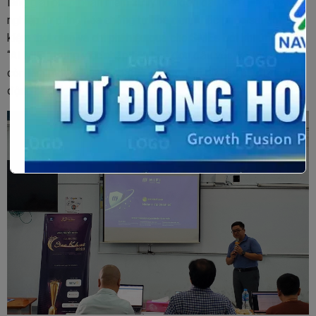
làng giải pháp phần mềm xử lý hoá đơn đầu vào giúp doanh
nghiệp tự động hóa chứng từ hoá đơn, khắc phục sai sót, tiết
kiệm thời gian và chi phí hiệu quả cho SMEs bởi khi ứng dụng
“AI MIFI” trong việc nhập liệu hoá đơn đầu vào, kế toán chỉ
còn làm một việc duy nhất là kiểm tra lại dữ liệu đã được tự
động nhập.