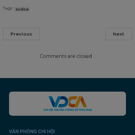
Tags:
svdca
Previous
Next
This will close in
21
seconds
Comments are closed
VĂN PHÒNG CHI HỘI