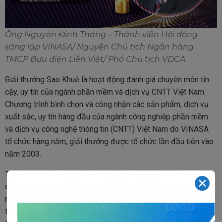
Ông Nguyễn Đình Thắng
–
Thành viên Hội đồng
sáng lập VINASA/ Nguyên Chủ tịch Ngân hàng
TMCP Bưu điện Liên Việt/ Phó Chủ tịch VDCA
Giải thưởng Sao Khuê là hoạt động đánh giá chuyên môn tin
cậy, uy tín của ngành phần mềm và dịch vụ CNTT Việt Nam.
Chương trình bình chọn và công nhận các sản phẩm, dịch vụ
xuất sắc, uy tín hàng đầu của ngành công nghiệp phần mềm
và dịch vụ công nghệ thông tin (CNTT) Việt Nam do VINASA
tổ chức hàng năm, giải thưởng được tổ chức lần đầu tiên vào
năm 2003.
Tại vòng thuyết trình giải thưởng Sao Khuê 2023, Hóa đơn
✕
điện tử an toàn MIFI – giải pháp bởi
Mắt Bão
(một trong
những hội viên tích cực của SVDCA) đã hoàn thành phần giới
thiệu và biện luận tại nhóm Tài chính số. Lần này, MIFI trình