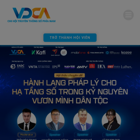
modal-check
TRỞ THÀNH HỘI VIÊN