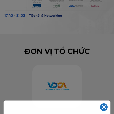
ĐƠN VỊ TỔ CHỨC
✕