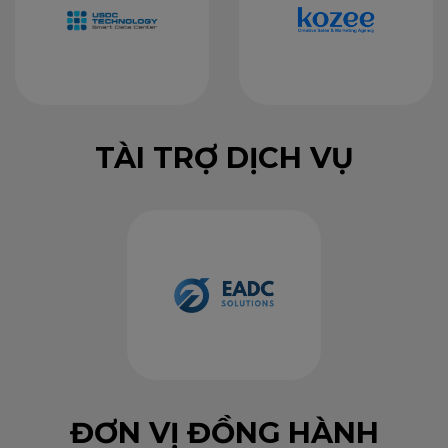
TÀI TRỢ DỊCH VỤ
This will close in
20
seconds
ĐƠN VỊ ĐỒNG HÀNH