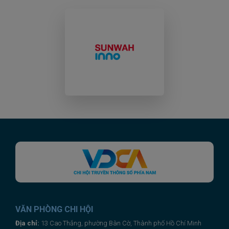
VĂN PHÒNG CHI HỘI
Địa chỉ:
13 Cao Thắng, phường Bàn Cờ, Thành phố Hồ Chí Minh