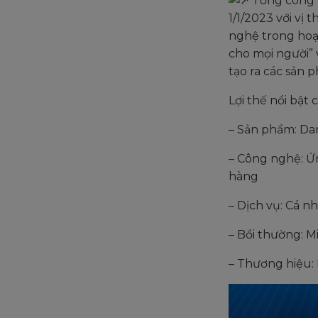
Tổng công t
1/1/2023 với vị
nghệ trong hoạ
cho mọi người” 
tạo ra các sản p
Lợi thế nổi bật c
– Sản phẩm: Da
– Công nghệ: Ứ
hàng
– Dịch vụ: Cá n
– Bồi thường: 
– Thương hiệu: