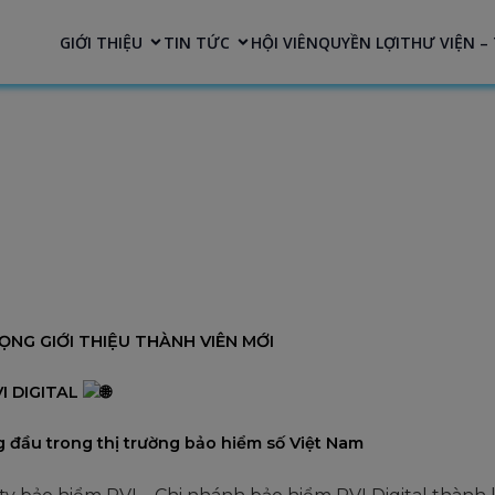
modal-check
GIỚI THIỆU
TIN TỨC
HỘI VIÊN
QUYỀN LỢI
THƯ VIỆN – 
NG GIỚI THIỆU THÀNH VIÊN MỚI
I DIGITAL
 đầu trong thị trường bảo hiểm số Việt Nam