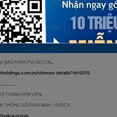
 hệ BẢO HIỂM PVI DIGITAL:
iholdings.com.vn/vi/news-details?id=5075
________
Ở THÀNH HỘI VIÊN:
ỀN THÔNG SỐ PHÍA NAM – SVDCA
//svdca.org.vn