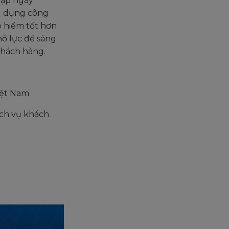
lập ngày
ng dụng công
o hiểm tốt hơn
nỗ lực để sáng
 khách hàng.
iệt Nam
ịch vụ khách