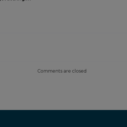
Comments are closed
This will close in
19
seconds