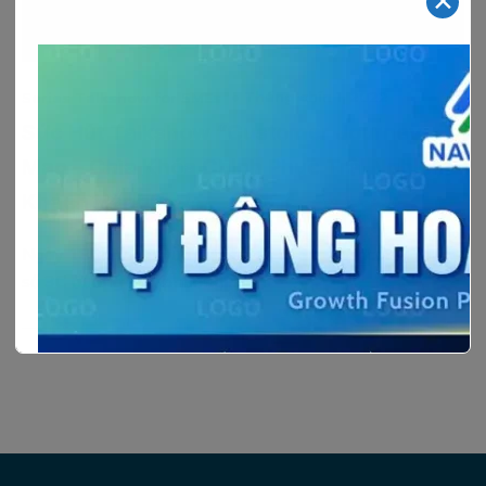
✕
Tháng chín 1, 2022
Series Talkshow for SMEs
Sức Hút Talkshow “Customer Journey
Map – Chìa Khóa Chinh Phục Trải Nghiệm
Khách Hàng”
Ngày 18 tháng 8 vừa qua, tại BHD Star, Vincom Plaza –
số 3C đường 3/2, phường[…]