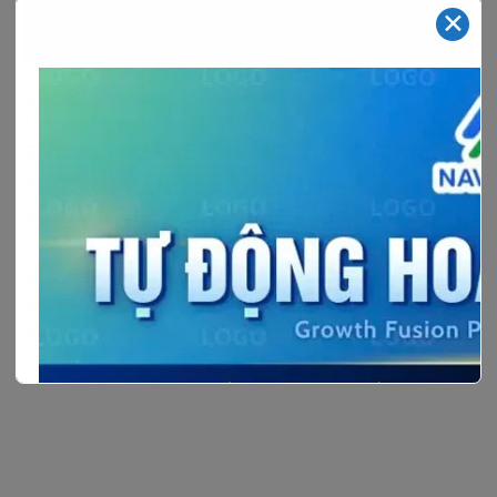
✕
–
Hoạt động hội viên
Hoạt động nổi bật
Tháng tư 24, 2026
GROWTHVERSE SUMMIT 2026: “TĂNG
TRƯỞNG ĐANG GÃY Ở ĐÂU?” – LỜI CẢNH
TỈNH CHO DOANH NGHIỆP VIỆT
GROWTHVERSE SUMMIT 2026: “TĂNG TRƯỞNG
ĐANG GÃY Ở ĐÂU?” Hơn cả một hội thảo công nghệ,
phiên[…]