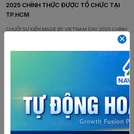
2025 CHÍNH THỨC ĐƯỢC TỔ CHỨC TẠI
TP.HCM
CHUỖI SỰ KIỆN MADE BY VIETNAM DAY 2025 CHÍNH
THỨC ĐƯỢC TỔ CHỨC TẠI TP.HCM Bàn diên[…]
✕