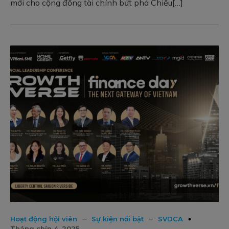
mới cho cộng đồng tài chính bứt phá Chiều[…]
–
–
Hoạt động hội viên
Sự kiện nổi bật
SVDCA
Tháng chín 4, 2025