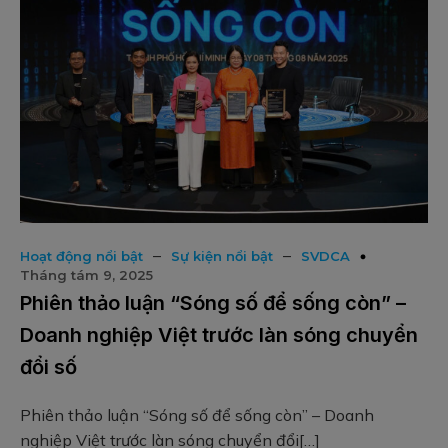
–
–
Hoạt động nổi bật
Sự kiện nổi bật
SVDCA
Tháng tám 9, 2025
Phiên thảo luận “Sóng số để sống còn” –
Doanh nghiệp Việt trước làn sóng chuyển
This will close in
20
seconds
đổi số
Phiên thảo luận “Sóng số để sống còn” – Doanh
nghiệp Việt trước làn sóng chuyển đổi[…]