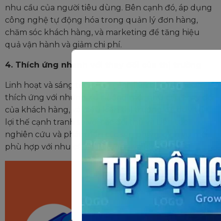
nhu cầu của người tiêu dùng. Bên cạnh đó, áp dụng
công nghệ tự động hóa trong quản lý đơn hàng,
chăm sóc khách hàng, và marketing để tăng hiệu
quả vận hành và giảm chi phí.
4. Thích ứng nhanh với thay đổi của thị trường
Linh hoạt và sáng tạo bằng cách
liên tục đổi mới và
thích ứng với những xu hướng mới, nhu cầu thay đổi
của khách hàng, và điều kiện thị trường để duy trì
lợi thế cạnh tranh so với các đối thủ và Liên tục
nghiên cứu và phát triển các sản phẩm, dịch vụ mới
phù hợp với nhu cầu thị trường và khách hàng.