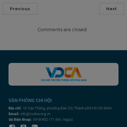
Previous
Next
Comments are closed
This will close in
20
seconds
VĂN PHÒNG CHI HỘI
Địa chỉ:
13 Cao Thắng, phường Bàn Cờ, Thành phố Hồ Chí Minh
Email:
info@svdca.org.vn
Số điện thoại:
0918 952 171 (Ms. Ngọc)