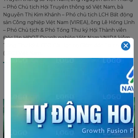
– Phó Chủ tịch Hội Truyền thông số Việt Nam, bà
Nguyễn Thị Kim Khánh – Phó chủ tịch LCH Bất động
sản Công nghiệp Việt Nam (VIREA), ông Lê Hồng Lĩnh
– Phó Chủ tịch & Phó Tổng Thư ký Hội Thành viên
Độc lập HĐQT Doanh nghiệp Việt Nam VNIDA kiêm
✕
Tổng Thư ký & CEO Câu lạc bộ Giám đốc Tài chính
(CFO) Việt Nam,..