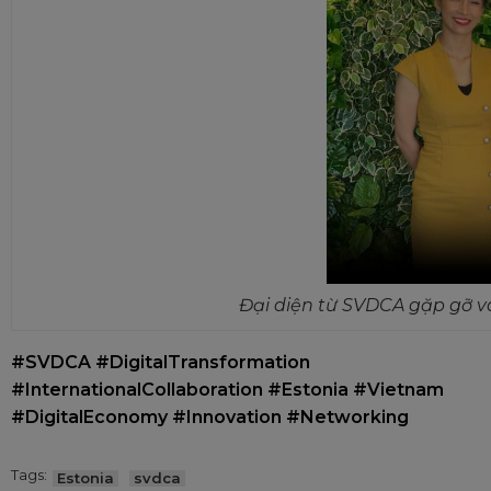
Đại diện từ SVDCA gặp gỡ v
#
SVDCA
#
DigitalTransformation
#
InternationalCollaboration
#
Estonia
#
Vietnam
#
DigitalEconomy
#
Innovation
#
Networking
Tags:
Estonia
svdca