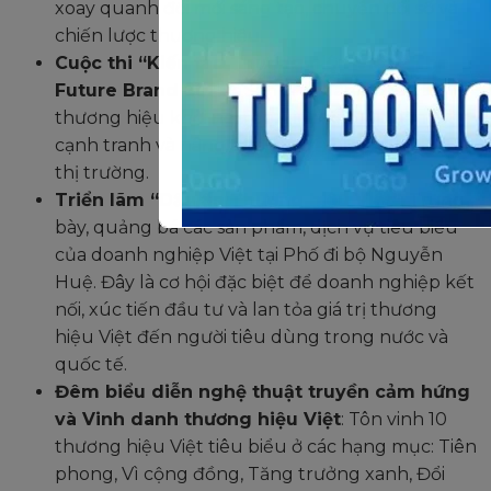
xoay quanh đổi mới sáng tạo, chuyển đổi số và
chiến lược thương hiệu.
Cuộc thi “Kiến tạo Thương hiệu Việt – The
Future Brand 2025”
: Sân chơi dành cho các
thương hiệu khởi nghiệp, giúp xác lập năng lực
cạnh tranh và nâng tầm giá trị thương hiệu trên
thị trường.
Triển lãm “Dấu ấn Thương hiệu Việt”
: Trưng
bày, quảng bá các sản phẩm, dịch vụ tiêu biểu
của doanh nghiệp Việt tại Phố đi bộ Nguyễn
Huệ. Đây là cơ hội đặc biệt để doanh nghiệp kết
nối, xúc tiến đầu tư và lan tỏa giá trị thương
hiệu Việt đến người tiêu dùng trong nước và
quốc tế.
Đêm biểu diễn nghệ thuật truyền cảm hứng
và Vinh danh thương hiệu Việt
: Tôn vinh 10
thương hiệu Việt tiêu biểu ở các hạng mục: Tiên
phong, Vì cộng đồng, Tăng trưởng xanh, Đổi