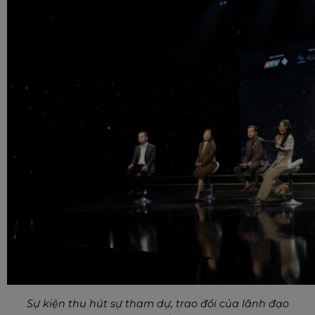
Sự kiện thu hút sự tham dự, trao đổi của lãnh đạo