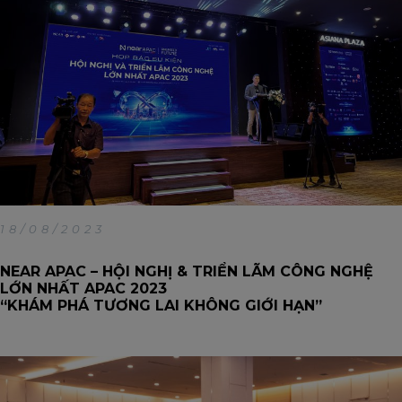
18/08/2023
NEAR APAC – HỘI NGHỊ & TRIỂN LÃM CÔNG NGHỆ
LỚN NHẤT APAC 2023
“KHÁM PHÁ TƯƠNG LAI KHÔNG GIỚI HẠN”