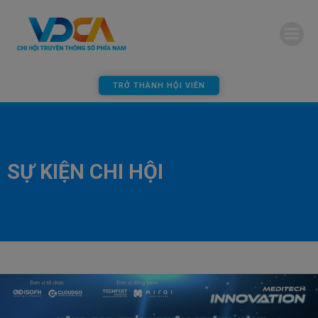
modal-check
TRỞ THÀNH HỘI VIÊN
SỰ KIỆN CHI HỘI