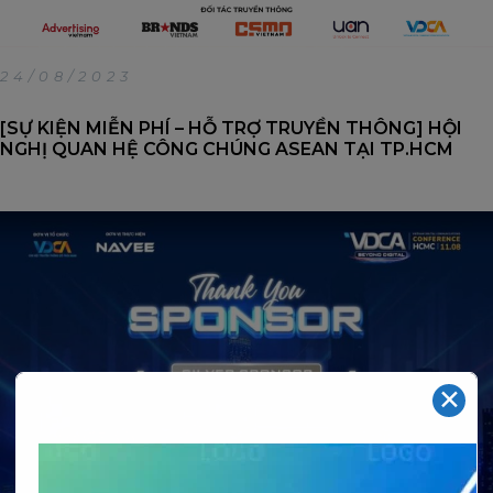
24/08/2023
[SỰ KIỆN MIỄN PHÍ – HỖ TRỢ TRUYỀN THÔNG] HỘI
NGHỊ QUAN HỆ CÔNG CHÚNG ASEAN TẠI TP.HCM
✕