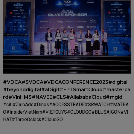
#VDCA
#SVDCA
#VDCACONFERENCE2023
#digital
#beyonddigital
#aDigit
#FPTSmartCloud
#masterca
rd
#VinHMS
#NAVEE
#CLS
#AliababaCloud
#mgid
#citi
#ZaloAds
#Dinos
#ACCESSTRADE
#SRWATCH
#MATBA
O
#InsiderVietNam
#VIETGUYS
#CLOUDGO
#BLUSAIGON
#VI
HAT
#ThreeOclock
#CloudGO