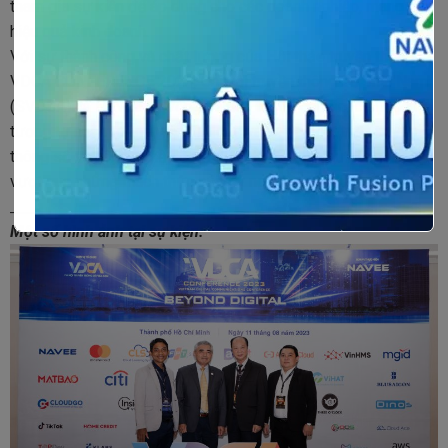
tham gia sự kiện để áp dụng cho các doanh nghiệp, mang lại
hiệu quả kinh doanh.
Với sự thành công và chất lượng của Hội thảo truyền thông
VDCA CONFERENCE 2023, Chi hội truyền thông số phía Nam
(SVDCA) và NAVEE kỳ vọng sẽ tiếp tục tổ chức các sự kiện
tương tự nhằm đóng góp tích cực vào việc phát triển truyền
thông số và công nghệ số tại Việt Nam cũng như cùng nhau
vượt qua những thách thức của Kỷ nguyên số.
_____________________
Một số hình ảnh tại sự kiện: