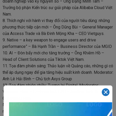
doanh nghiệp vào kỷ nguyên số – Ông Đặng Minh Tâm –
Trưởng bộ phận Kiến trúc sư giải pháp của Alibaba Cloud Việt
Nam.
8. Thích nghi với hành vi thay đổi của người tiêu dùng: những
phương thức tiếp cận mới – Ông Dũng Bùi – General Manager
của Access Trade và Bà Đinh Mộng Kha – CEO Vietguys.
9. Native – a key weapon to engage users and drive
performance” – Bà Hạnh Trần – Business Director của MGID
10. AI – Đòn bẩy mới cho tăng trưởng – Ông Khiêm Hồ –
Head of Client Solutions của Tiktok Việt Nam.
11. Tọa đàm phiên sáng: Thảo luận về Quảng cáo, những gì có
thể áp dụng ngay để gia tăng hiệu suất kinh doanh. Moderator:
Anh Lê Hải Bình – Chủ tịch Axys Group
12. Tọa đàm phiên chiều: Tương lai Digital. Moderator:
✕
Vanessa Phan – Co-Founder& CEO – Anatics Tech Bi
Consulting Firm
Một lần nữa cảm ơn các diễn giả, modarator và Panelist đã
mang đến những nội dung hữu ích, hấp dẫn hỗ trợ khách mời