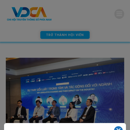
modal-check
TRỞ THÀNH HỘI VIÊN