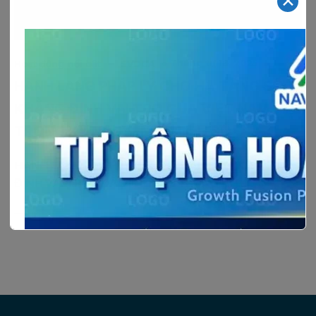
✕
–
Tháng tư 18, 2025
Hoạt động nổi bật
SVDCA
HÀNH LANG PHÁP LÝ CHO HẠ TẦNG SỐ:
KHẲNG ĐỊNH VAI TRÒ CỦA VIỆT NAM
TRONG KỶ NGUYÊN DỮ LIỆU SỐ
HÀNH LANG PHÁP LÝ CHO HẠ TẦNG SỐ: KHẲNG
ĐỊNH VAI TRÒ CỦA VIỆT NAM TRONG KỶ[…]