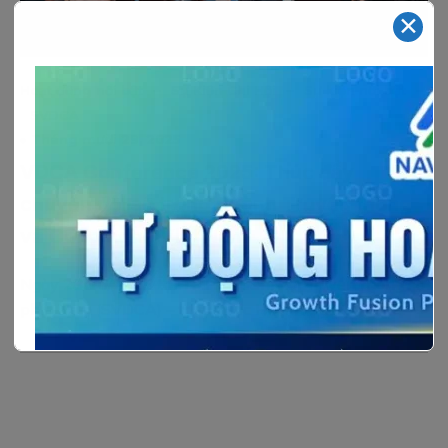
✕
–
–
–
Hoạt động nổi bật
Sự Kiện Chi Hội
Sự kiện nổi bật
SVDCA
Tháng mười 29, 2025
VDCA Conference 2025: Thúc đẩy
chuyển đổi số trong ngành Truyền thông
và Công nghệ Việt Nam
Ngày 28/10/2025 tại TP.HCM, Chi hội Truyền thông số
phía Nam (SVDCA) – trực thuộc Hiệp hội[…]