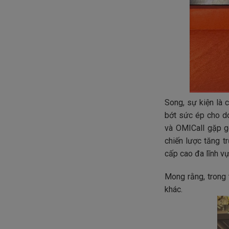
Song, sự kiện là 
bớt sức ép cho do
và OMICall gặp gỡ
chiến lược tăng t
cấp cao đa lĩnh v
Mong rằng, trong 
khác.