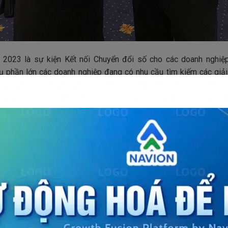
 2023 là sự kiện Kết nối Chuyển đổi số cho các doanh nghiệ
ụ phần lớn các doanh nghiệp đang có nhu cầu tìm kiếm các giải
àng ngàn cơ hội gặp gỡ, trao đổi trực tiếp giới thiệu sản phẩm, 
 tăng cơ hội tìm kiếm đối tác và tham gia trải nghiệm các hoạt độ
chuyên ngành, giao lưu với các chuyên gia, trình diễn công nghệ,