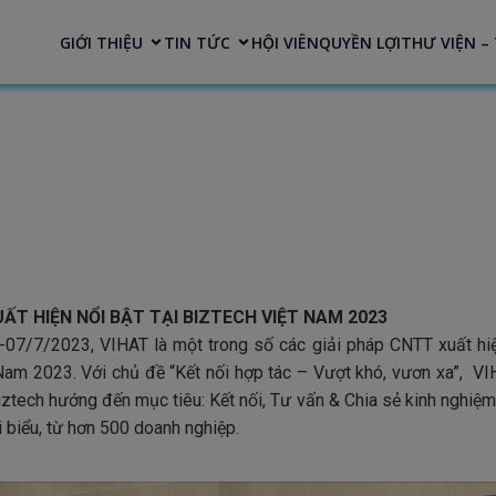
modal-check
GIỚI THIỆU
TIN TỨC
HỘI VIÊN
QUYỀN LỢI
THƯ VIỆN – 
ẤT HIỆN NỔI BẬT TẠI BIZTECH VIỆT NAM 2023
-07/7/2023, VIHAT là một trong số các giải pháp CNTT xuất hiện
Nam 2023. Với chủ đề “Kết nối hợp tác – Vượt khó, vươn xa”, V
ztech hướng đến mục tiêu: Kết nối, Tư vấn & Chia sẻ kinh nghiệm
 biểu, từ hơn 500 doanh nghiệp.