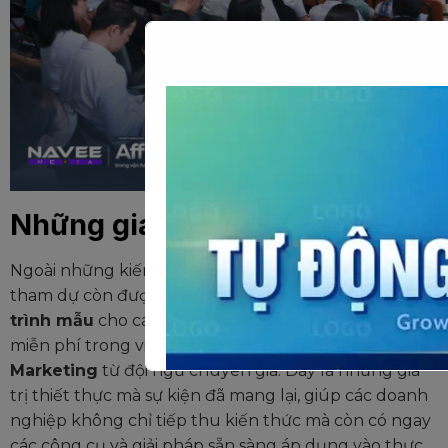
Những giá trị sau sự kiện:
Ngoài những kiến thức bổ ích, các doanh nghiệp
tham dự còn được nhận
bộ tài liệu hơn 30 quy
trình mẫu
cho các phòng ban, cùng với sự hỗ trợ
miễn phí trong việc
set up hệ thống Affiliate
Marketing
từ đội ngũ chuyên gia. Đây là những giá
trị thiết thực mà sự kiện đã mang lại, giúp các doanh
nghiệp không chỉ tiếp thu kiến thức mà còn có ngay
các công cụ và giải pháp sẵn sàng áp dụng vào thực