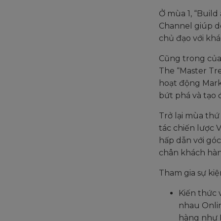
Ở mùa 1, “Buil
Channel giúp d
chủ đạo với kh
Cũng trong của
The “Master Tr
hoạt động Mark
bứt phá và tạo
Trở lại mùa thứ
tác chiến lược
hấp dẫn với góc
chân khách hàn
Tham gia sự kiệ
Kiến thức 
nhau Onlin
hàng như F