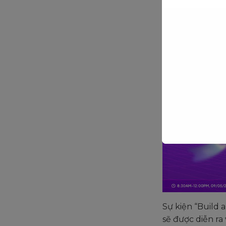
Sự kiện “Build
sẽ được diễn ra