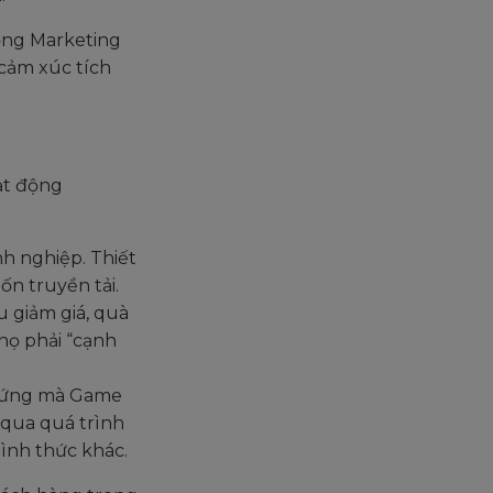
ộng Marketing
 cảm xúc tích
ạt động
h nghiệp. Thiết
n truyền tải.
 giảm giá, quà
họ phải “cạnh
o hứng mà Game
 qua quá trình
ình thức khác.