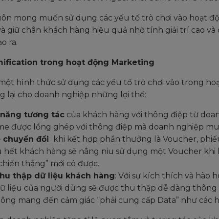
uôn mong muốn sử dụng các yếu tố trò chơi vào hoạt đ
 giữ chân khách hàng hiệu quả nhờ tính giải trí cao và
o ra.
mification trong hoạt động Marketing
 một hình thức sử dụng các yếu tố trò chơi vào trong ho
 lại cho doanh nghiệp những lợi thế:
năng tương tác
của khách hàng với thông điệp từ doan
me được lồng ghép với thông điệp mà doanh nghiệp muố
ệ chuyển đổi
khi kết hợp phần thưởng là Voucher, phiếu
 hết khách hàng sẽ nâng niu sử dụng một Voucher khi 
“chiến thắng” mới có được.
hu thập dữ liệu khách hàng
: Với sự kích thích và hà
dữ liệu của người dùng sẽ được thu thập dễ dàng thông
ông mang đến cảm giác “phải cung cấp Data” như các h