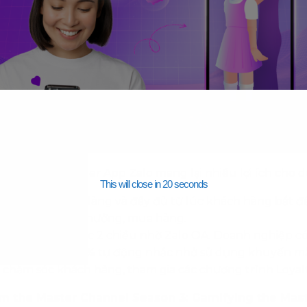
fication qua Super App Zalo mang lại nhiều lợi ích cho 
This will close in
19
seconds
ợc thu thập dễ dàng và đầy đủ từ lúc khách hàng bắt đ
 đổi thành trả thưởng, mua hàng.
c kênh tương tác 2 chiều nhờ Zalo OA. Doanh nghiệp c
các kịch bản 100% tự động nhắc nhở sử dụng khuyến mã
chăm sóc khách hàng, tham gia các chương trình Loyalt
m the Master Channel Season 3: Gamifying the Mas