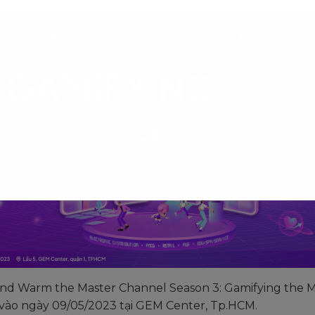
 and Warm the Master Channel Season 3: Gamifying the 
 vào ngày 09/05/2023 tại GEM Center, Tp.HCM.