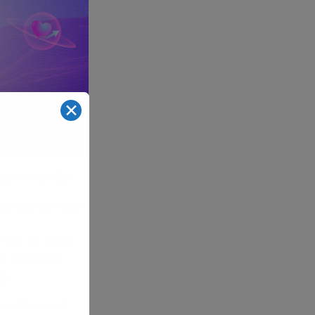
✕
doanh nghiệp.
ầu tiếp cận đến
ó thể dễ dàng
i, thúc đẩy
y,…
ter Channel