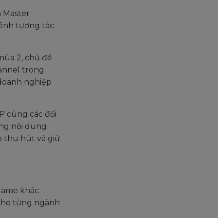
m Master
ênh tương tác
mùa 2, chủ đề
annel trong
 doanh nghiệp
P cùng các đối
ững nội dung
 thu hút và giữ
 Game khác
 cho từng ngành