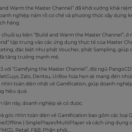
d and Warm the Master Channel” đã khởi xướng khái niệ
oanh nghiệp nắm rõ cơ chế và phương thức xây dựng k
ách hàng.
 chuỗi sự kiện “Build and Warm the Master Channel”, ở 
end” tập trung vào các ứng dụng thực tế của Master Ch
eting, đặc biệt như phát Voucher, phát Sampling, giúp
 đà tăng trưởng mạnh mẽ.
 3 với “Gamifying the Master Channel”, đội ngũ PangoCD
 VietGuys, Zalo, Dentsu, UrBox hứa hẹn sẽ mang đến nh
 nhìn toàn diện nhất về Gamification, giúp doanh nghiệp
g hiệu quả.
n lần này, doanh nghiệp sẽ có được:
và góc nhìn toàn diện về Gamification bao gồm các loại
e/Offline | SinglePlayer/MultiPlayer và cách ứng dụng
MCG, Retail, F&B, Phân phối,…