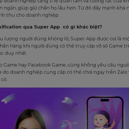
p doanh nghiệp tăng tỉ lệ quan tâm và tương tác của k
an ngắn, giúp giữ chân họ lâu hơn. Từ đó đẩy mạnh khả
anh thu cho doanh nghiệp.
ification qua Super App có gì khác biệt?
hữu lượng người dùng khổng lồ, Super App được coi là mộ
nhãn hàng khi người dùng có thể truy cập vô số Game t
c duy nhất.
b Game hay Facebook Game, cũng không yêu cầu người
do doanh nghiệp cung cấp có thể chơi ngay trên Zalo v
 có.