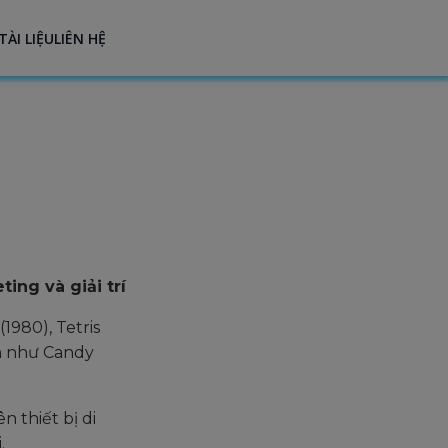
TÀI LIỆU
LIÊN HỆ
ing và giải trí
980), Tetris
nh như Candy
n thiết bị di
.