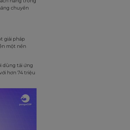
hách hàng trong
 năng chuyển
t giải pháp
rên một nền
 dùng tải ứng
ới hơn 74 triệu