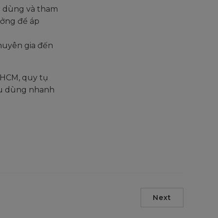
ời dùng và tham
tưởng để áp
chuyên gia đến
p.HCM, quy tụ
êu dùng nhanh
Next