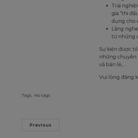
Trải nghiệ
gia “thi đ
dụng cho 
Lắng nghe 
từ những 
Sự kiện được tổ
những chuyên g
và bán lẻ,…
Vui lòng đăng k
Tags:
No tags
Previous