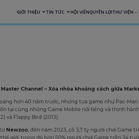
modal-check
GIỚI THIỆU
TIN TỨC
HỘI VIÊN
QUYỀN LỢI
THƯ VIỆN – 
Master Channel – Xóa nhòa khoảng cách giữa Market
hoảng hơn 40 năm trước, những tựa game như Pac-Man (1
 tồn tại cùng những Game Mobile nổi tiếng và thịnh hà
2) và Flappy Bird (2013).
 từ
Newzoo
, đến năm 2023, có 3,7 tỷ người chơi Game trê
thế giới, trong đó hơn 50% người chơi Game trên 34 tuổi