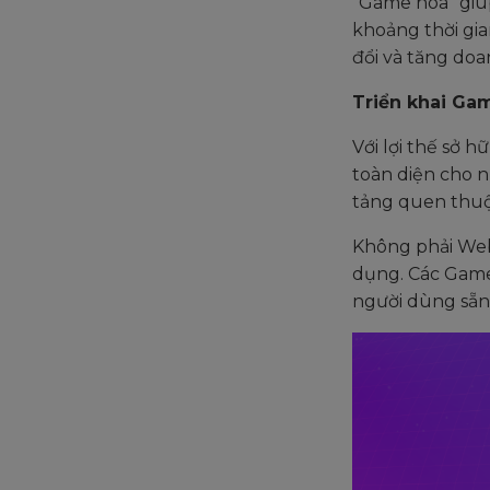
“Game hóa” giú
khoảng thời gi
đổi và tăng do
Triển khai Gam
Với lợi thế sở 
toàn diện cho 
tảng quen thuộ
Không phải We
dụng. Các Game 
người dùng sẵn