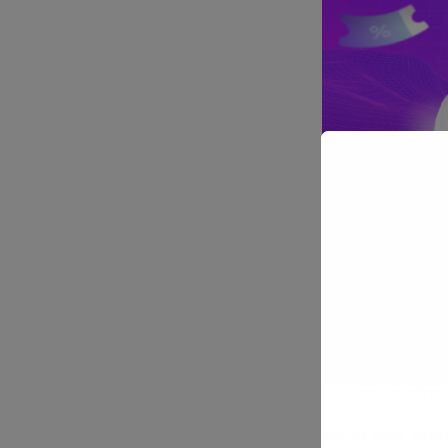
Triển khai Gami
Dữ liệu đư
lúc chuyển
Tạo ra đượ
xây dựng 
mua hàng, 
Build and War