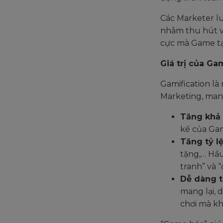
Các Marketer l
nhằm thu hút và
cực mà Game tạ
Giá trị của Ga
Gamification là
Marketing, mang
Tăng khả 
kế của Ga
Tăng tỷ l
tặng,… Hầu
tranh” và 
Dễ dàng t
mang lại, 
chơi mà kh