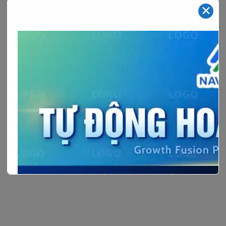
✕
–
–
Sự kiện nổi bật
SVDCA
Upcoming Event
Tháng năm 23, 2025
THE FUTURE BRAND 2025: CUỘC THI
DÀNH RIÊNG CHO CÁC THƯƠNG HIỆU
“MADE BY VIETNAM”
THE FUTURE BRAND 2025: CUỘC THI DÀNH RIÊNG
CHO CÁC THƯƠNG HIỆU “MADE BY VIETNAM” “THE
FUTURE[…]