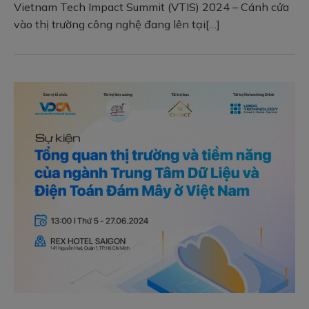
Vietnam Tech Impact Summit (VTIS) 2024 – Cánh cửa
This will close in
18
seconds
vào thị trường công nghệ đang lên tại[…]