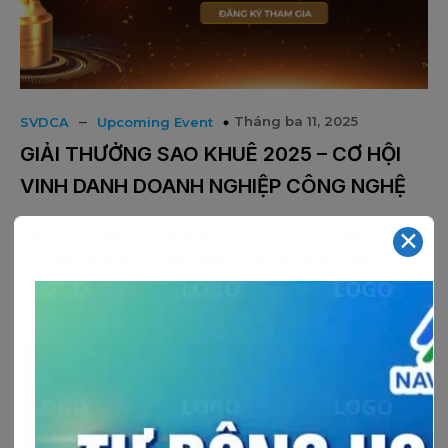
–
Tháng ba 11, 2025
SVDCA
Upcoming Event
GIẢI THƯỞNG SAO KHUÊ 2025 – CƠ HỘI
VINH DANH DOANH NGHIỆP CÔNG NGHỆ
GIẢI THƯỞNG SAO KHUÊ 2025 – CƠ HỘI VINH DANH
✕
DOANH NGHIỆP CÔNG NGHỆ Giải thưởng Sao[…]