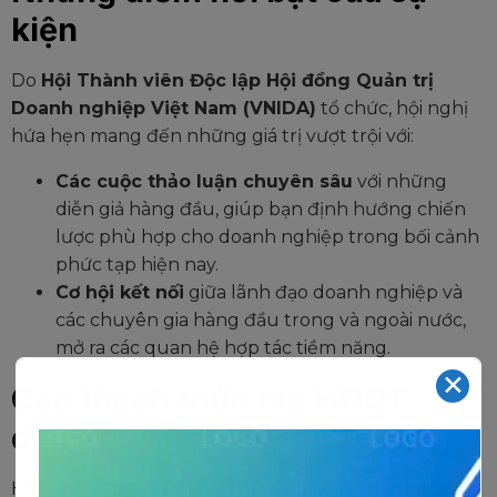
kiện
Do
Hội Thành viên Độc lập Hội đồng Quản trị
Doanh nghiệp Việt Nam (VNIDA)
tổ chức, hội nghị
hứa hẹn mang đến những giá trị vượt trội với:
Các cuộc thảo luận chuyên sâu
với những
diễn giả hàng đầu, giúp bạn định hướng chiến
lược phù hợp cho doanh nghiệp trong bối cảnh
phức tạp hiện nay.
Cơ hội kết nối
giữa lãnh đạo doanh nghiệp và
các chuyên gia hàng đầu trong và ngoài nước,
mở ra các quan hệ hợp tác tiềm năng.
✕
Các thách thức mà HĐQT
đang đối mặt
Hội nghị sẽ tập trung giải quyết và bàn thảo các vấn