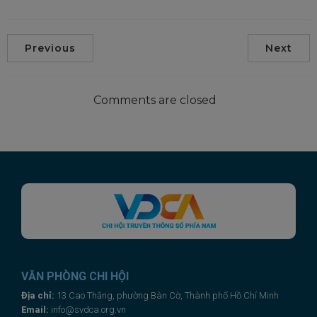
Previous
Next
This will close in
21
seconds
Comments are closed
VĂN PHÒNG CHI HỘI
Địa chỉ:
13 Cao Thắng, phường Bàn Cờ, Thành phố Hồ Chí Minh
Email:
info@svdca.org.vn