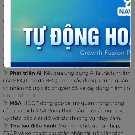
đề trọng tâm:
Chiến lược kinh doanh
: Thách thức các giả định,
giám sát liên tục thực thi chiến lược, đảm bảo tầm
nhìn phù hợp trong ngắn và dài hạn là các yếu tố
phản ảnh hiệu quả hoạt động của HĐQT.
Giám sát rủi ro
: Giám chặt chẽ, phản ứng rủi ro
linh hoạt, dự đoán các rủi ro đột phá liên quan đến AI
& tình hình kinh tế khó đoán định cũng là thách
thức không nhỏ của Hội đồng Quản trị.
Phát triển AI
: Kết quả ứng dụng AI là trách nhiệm
của HĐQT, do đó HĐQT phải xây dụng khung quản
trị nhằm hỗ trợ việc chuyển đổi và xây dựng niềm tin
trong tổ chức.
M&A
: HĐQT đóng góp vai trò quan trọng trong
các giao dịch M&A đồng thời tuân thủ các nghĩa vụ
uỷ thác, đặc biệt đối với các thương vụ nhạy cảm.
Thù lao điều hành
: Mô hình chi trả thu nhập,
ESOP và kế hoạch giữ chân nhân tài luôn là thách