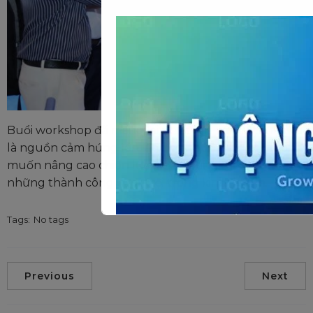
Buổi workshop đã mang lại nhiều giá trị thiết thực và
là nguồn cảm hứng lớn lao cho những ai đang mong
muốn nâng cao chiến lược marketing để đạt được
những thành công vượt trội trong kinh doanh.
Tags:
No tags
Previous
Next