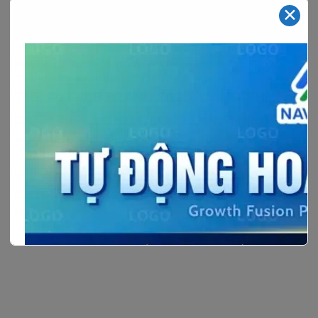
✕
–
–
Sự kiện nổi bật
SVDCA
Upcoming Event
Tháng năm 23, 2025
THE FUTURE BRAND 2025: CUỘC THI
DÀNH RIÊNG CHO CÁC THƯƠNG HIỆU
“MADE BY VIETNAM”
THE FUTURE BRAND 2025: CUỘC THI DÀNH RIÊNG
CHO CÁC THƯƠNG HIỆU “MADE BY VIETNAM” “THE
FUTURE[…]